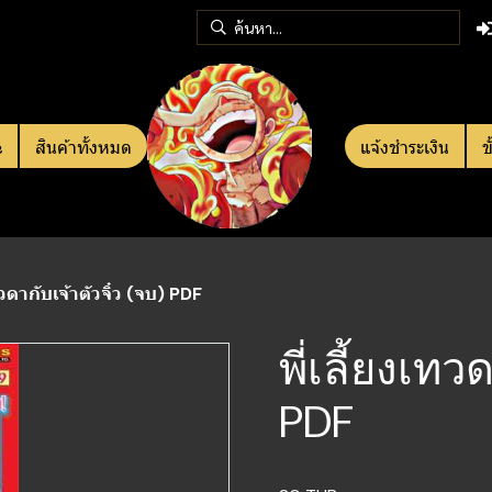
e
สินค้าทั้งหมด
แจ้งชำระเงิน
ข
เทวดากับเจ้าตัวจิ๋ว (จบ) PDF
พี่เลี้ยงเทว
PDF