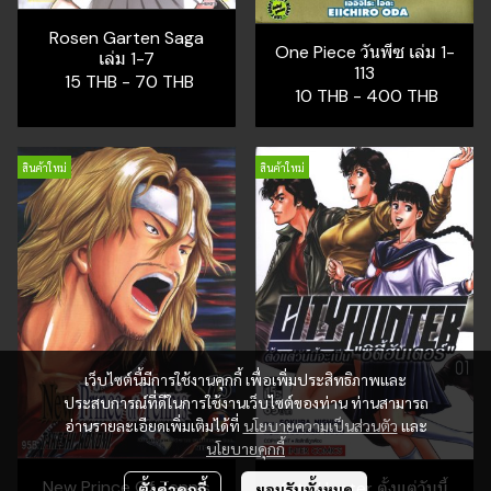
Rosen Garten Saga
One Piece วันพีซ เล่ม 1-
เล่ม 1-7
113
15 THB
-
70 THB
10 THB
-
400 THB
สินค้าใหม่
สินค้าใหม่
เว็บไซต์นี้มีการใช้งานคุกกี้ เพื่อเพิ่มประสิทธิภาพและ
ประสบการณ์ที่ดีในการใช้งานเว็บไซต์ของท่าน ท่านสามารถ
อ่านรายละเอียดเพิ่มเติมได้ที่
นโยบายความเป็นส่วนตัว
และ
นโยบายคุกกี้
New Prince Of Tennis
City Hunter ตั้งแต่วันนี้
ตั้งค่าคุกกี้
ยอมรับทั้งหมด