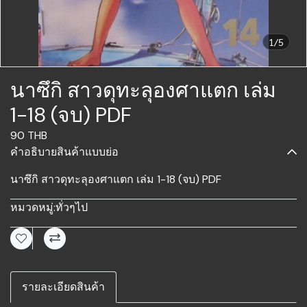
1/5
นาซึกิ สาวดุทะลุองศาแตก เล่ม
1-18 (จบ) PDF
90 THB
คำอธิบายสินค้าแบบย่อ
นาซึกิ สาวดุทะลุองศาแตก เล่ม 1-18 (จบ) PDF
หมวดหมู่:
ทั่วๆไป
รายละเอียดสินค้า