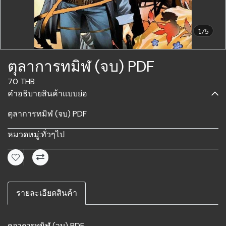
1/5
ตุลาการทมิฬ (จบ) PDF
70 THB
คำอธิบายสินค้าแบบย่อ
ตุลาการทมิฬ (จบ) PDF
หมวดหมู่:
ทั่วๆไป
รายละเอียดสินค้า
ตุลาการทมิฬ (จบ) PDF