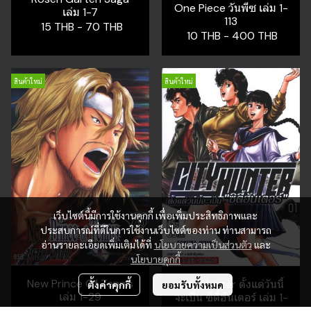
One Piece วันพีซ เล่ม 1-
เล่ม 1-7
113
15 THB
-
70 THB
10 THB
-
400 THB
สินค้าใหม่
สินค้าใหม่
เว็บไซต์นี้มีการใช้งานคุกกี้ เพื่อเพิ่มประสิทธิภาพและ
ประสบการณ์ที่ดีในการใช้งานเว็บไซต์ของท่าน ท่านสามารถ
อ่านรายละเอียดเพิ่มเติมได้ที่
นโยบายความเป็นส่วนตัว
และ
นโยบายคุกกี้
New Prince Of Tennis
City Hunter ตั้งแต่วันนี้
ตั้งค่าคุกกี้
ยอมรับทั้งหมด
เล่ม 1-29
จะเป็น ซิตี้ฮันเตอร์ เล่ม 1-
16