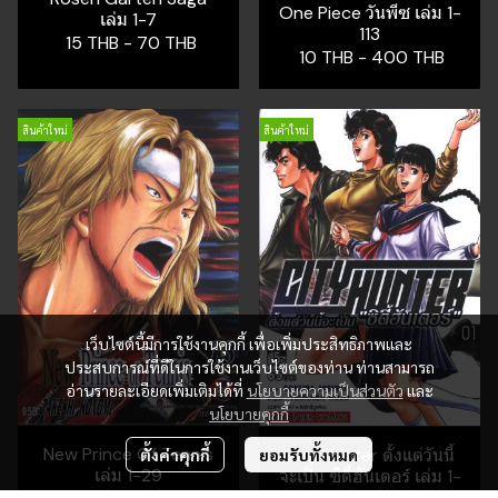
One Piece วันพีซ เล่ม 1-
เล่ม 1-7
113
15 THB
-
70 THB
10 THB
-
400 THB
สินค้าใหม่
สินค้าใหม่
เว็บไซต์นี้มีการใช้งานคุกกี้ เพื่อเพิ่มประสิทธิภาพและ
ประสบการณ์ที่ดีในการใช้งานเว็บไซต์ของท่าน ท่านสามารถ
อ่านรายละเอียดเพิ่มเติมได้ที่
นโยบายความเป็นส่วนตัว
และ
นโยบายคุกกี้
New Prince Of Tennis
City Hunter ตั้งแต่วันนี้
ตั้งค่าคุกกี้
ยอมรับทั้งหมด
เล่ม 1-29
จะเป็น ซิตี้ฮันเตอร์ เล่ม 1-
16