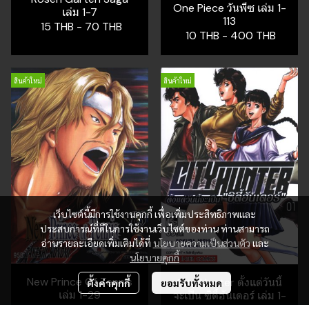
One Piece วันพีซ เล่ม 1-
เล่ม 1-7
113
15 THB
-
70 THB
10 THB
-
400 THB
สินค้าใหม่
สินค้าใหม่
เว็บไซต์นี้มีการใช้งานคุกกี้ เพื่อเพิ่มประสิทธิภาพและ
ประสบการณ์ที่ดีในการใช้งานเว็บไซต์ของท่าน ท่านสามารถ
อ่านรายละเอียดเพิ่มเติมได้ที่
นโยบายความเป็นส่วนตัว
และ
นโยบายคุกกี้
New Prince Of Tennis
City Hunter ตั้งแต่วันนี้
ตั้งค่าคุกกี้
ยอมรับทั้งหมด
เล่ม 1-29
จะเป็น ซิตี้ฮันเตอร์ เล่ม 1-
16