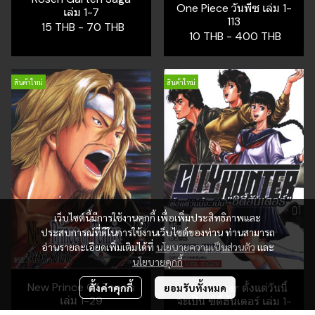
One Piece วันพีซ เล่ม 1-
เล่ม 1-7
113
15 THB
-
70 THB
10 THB
-
400 THB
สินค้าใหม่
สินค้าใหม่
เว็บไซต์นี้มีการใช้งานคุกกี้ เพื่อเพิ่มประสิทธิภาพและ
ประสบการณ์ที่ดีในการใช้งานเว็บไซต์ของท่าน ท่านสามารถ
อ่านรายละเอียดเพิ่มเติมได้ที่
นโยบายความเป็นส่วนตัว
และ
นโยบายคุกกี้
New Prince Of Tennis
City Hunter ตั้งแต่วันนี้
ตั้งค่าคุกกี้
ยอมรับทั้งหมด
เล่ม 1-29
จะเป็น ซิตี้ฮันเตอร์ เล่ม 1-
16