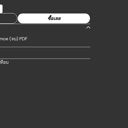
ซื้อเลย
moe (จบ) PDF
เทียบ